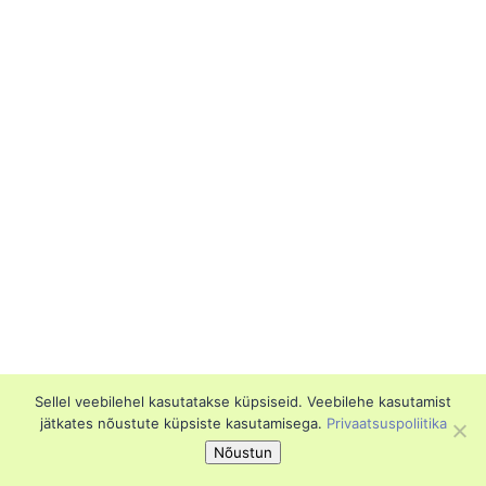
Sellel veebilehel kasutatakse küpsiseid. Veebilehe kasutamist
jätkates nõustute küpsiste kasutamisega.
Privaatsuspoliitika
Nõustun