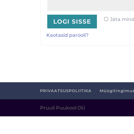
Jäta min
LOGI SISSE
Kaotasid parooli?
PRIVAATSUSPOLIITIKA
Müügitingimu
Pruuli Puukool OÜ