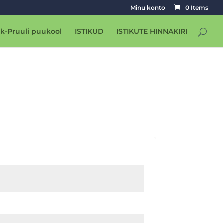
Minu konto
0 Items
k-Pruuli puukool
ISTIKUD
ISTIKUTE HINNAKIRI