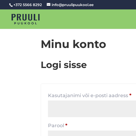
+372 5566 8292
info@pruulipuukool.ee
Minu konto
Logi sisse
N
Kasutajanimi või e-posti aadress
*
Nõutud
Parool
*