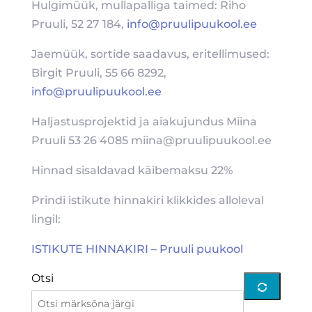
Hulgimüük, mullapalliga taimed: Riho
Pruuli, 52 27 184,
info@pruulipuukool.ee
Jaemüük, sortide saadavus, eritellimused:
Birgit Pruuli, 55 66 8292,
info@pruulipuukool.ee
Haljastusprojektid ja aiakujundus Miina
Pruuli 53 26 4085 miina@pruulipuukool.ee
Hinnad sisaldavad käibemaksu 22%
Prindi istikute hinnakiri klikkides alloleval
lingil:
ISTIKUTE HINNAKIRI – Pruuli puukool
Otsi