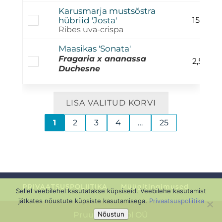
Karusmarja mustsõstra
hübriid 'Josta'
15,00
€
Ribes uva-crispa
Maasikas 'Sonata'
Fragaria x ananassa
2,50
€
Duchesne
LISA VALITUD KORVI
1
2
3
4
…
25
PRIVAATSUSPOLIITIKA
Müügitingimused
Sellel veebilehel kasutatakse küpsiseid. Veebilehe kasutamist
jätkates nõustute küpsiste kasutamisega.
Privaatsuspoliitika
Nõustun
Pruuli Puukool OÜ