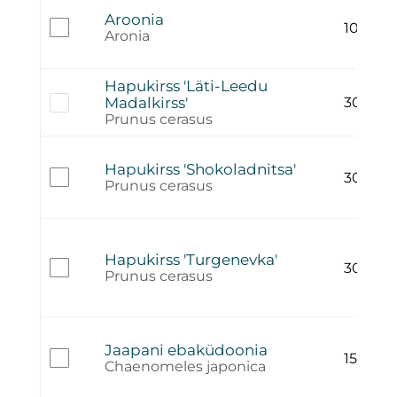
Aroonia
10,00
€
Aronia
Hapukirss 'Läti-Leedu
Madalkirss'
30,00
€
Prunus cerasus
Hapukirss 'Shokoladnitsa'
30,00
€
Prunus cerasus
Hapukirss 'Turgenevka'
30,00
€
Prunus cerasus
Jaapani ebaküdoonia
15,00
€
Chaenomeles japonica