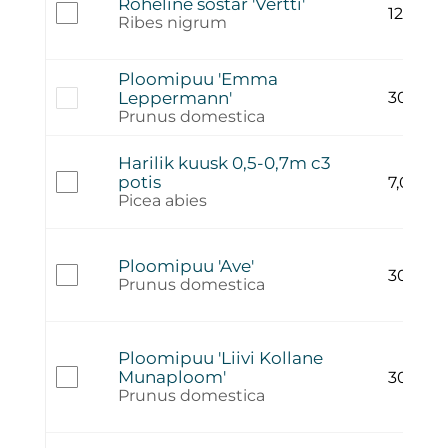
Roheline sõstar 'Vertti'
12,00
€
Ribes nigrum
Ploomipuu 'Emma
Leppermann'
30,00
€
Prunus domestica
Harilik kuusk 0,5-0,7m c3
potis
7,00
€
Picea abies
Ploomipuu 'Ave'
30,00
€
Prunus domestica
Ploomipuu 'Liivi Kollane
Munaploom'
30,00
€
Prunus domestica