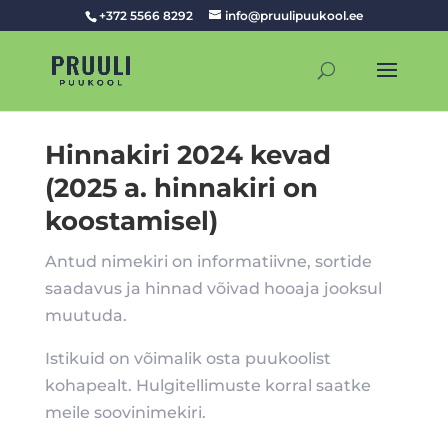
+372 5566 8292
info@pruulipuukool.ee
Hinnakiri 2024 kevad
(2025 a. hinnakiri on
koostamisel)
Antud nimekiri on informatiivne, sortide
saadavus ja hinnad võivad hooaja jooksul
muutuda.
Istikuid on võimalik osta puukoolist
kohapealt. Hulgitellimuste korral saatke
meile soovinimekiri.