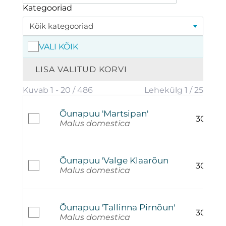
Kategooriad
Kõik kategooriad
VALI KÕIK
LISA VALITUD KORVI
Kuvab 1 - 20 / 486
Lehekülg 1 / 25
Õunapuu 'Martsipan'
30,00
€
Malus domestica
Õunapuu 'Valge Klaarõun
30,00
€
Malus domestica
Õunapuu 'Tallinna Pirnõun'
30,00
€
Malus domestica