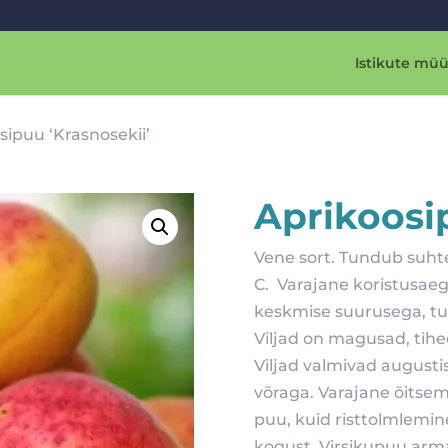
Istikute müü
sipuu ‘Krasnosekii’
Aprikoosip
Vene sort. Tundub suhtel
C. Varajane koristusaeg. 
keskmise suurusega, tum
Viljad on magusad, tihe
Viljad valmivad august
võraga. Varajane õitsem
puu, kuid risttolmlemine
kogust. Virsikupuu arma