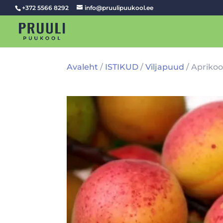
+372 5566 8292
info@pruulipuukool.ee
Avaleht
/
ISTIKUD
/
Viljapuud
/ Aprikoo