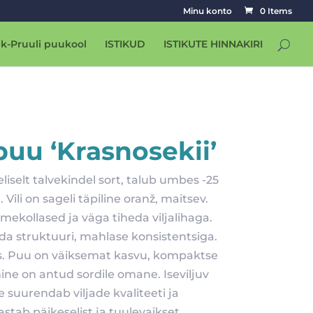
Minu konto
0 Items
k-Pruuli puukool
ISTIKUD
ISTIKUTE HINNAKIRI
uu ‘Krasnosekii’
iselt talvekindel sort, talub umbes -25
Vili on sageli täpiline oranž, maitsev.
ekollased ja väga tiheda viljalihaga.
da struktuuri, mahlase konsistentsiga.
is. Puu on väiksemat kasvu, kompaktse
ine on antud sordile omane. Iseviljuv
 suurendab viljade kvaliteeti ja
stab päikeselist ja tuulevaikset