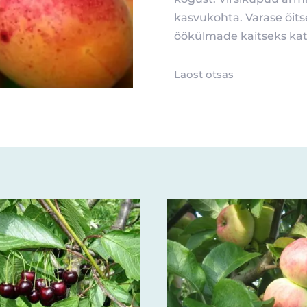
kasvukohta. Varase õits
öökülmade kaitseks kat
Laost otsas