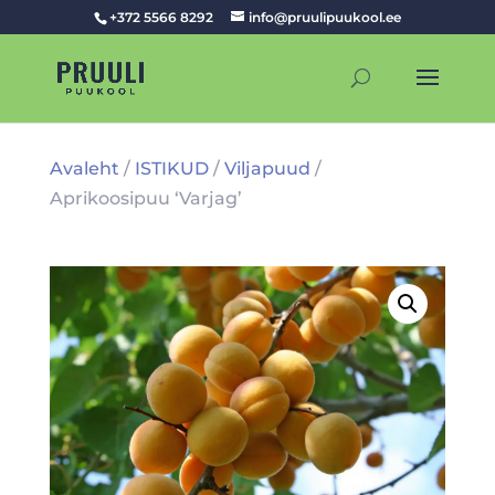
+372 5566 8292
info@pruulipuukool.ee
Avaleht
/
ISTIKUD
/
Viljapuud
/
Aprikoosipuu ‘Varjag’