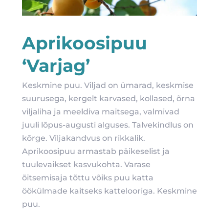
Aprikoosipuu
‘Varjag’
Keskmine puu. Viljad on ümarad, keskmise
suurusega, kergelt karvased, kollased, õrna
viljaliha ja meeldiva maitsega, valmivad
juuli lõpus-augusti alguses. Talvekindlus on
kõrge. Viljakandvus on rikkalik.
Aprikoosipuu armastab päikeselist ja
tuulevaikset kasvukohta. Varase
õitsemisaja tõttu võiks puu katta
öökülmade kaitseks kattelooriga. Keskmine
puu.