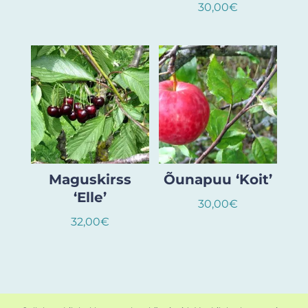
30,00
€
Maguskirss
Õunapuu ‘Koit’
‘Elle’
30,00
€
32,00
€