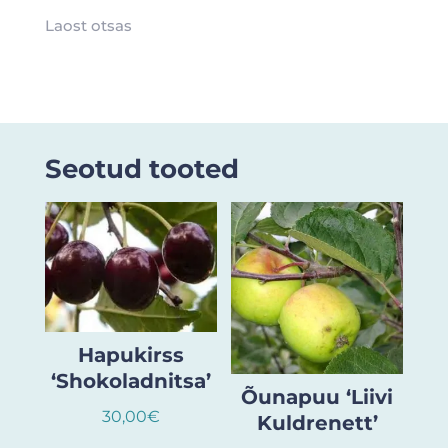
Laost otsas
Seotud tooted
Hapukirss
‘Shokoladnitsa’
Õunapuu ‘Liivi
30,00
€
Kuldrenett’