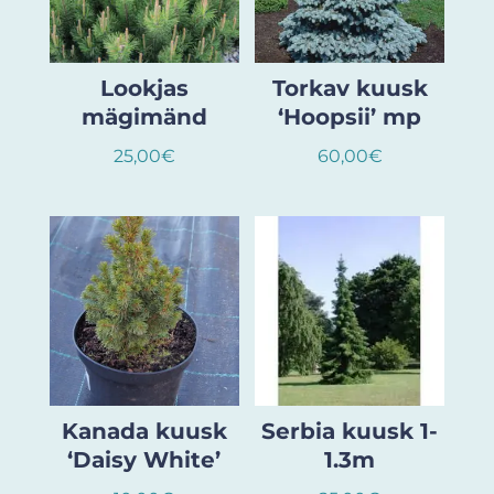
Lookjas
Torkav kuusk
mägimänd
‘Hoopsii’ mp
25,00
€
60,00
€
Kanada kuusk
Serbia kuusk 1-
‘Daisy White’
1.3m