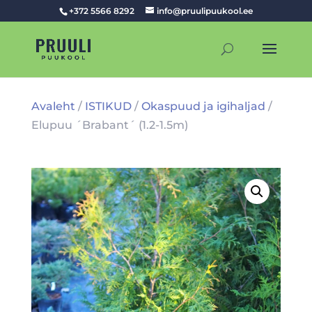
+372 5566 8292
info@pruulipuukool.ee
Avaleht
/
ISTIKUD
/
Okaspuud ja igihaljad
/
Elupuu ´Brabant´ (1.2-1.5m)