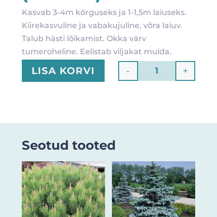
Kasvab 3-4m kõrguseks ja 1-1,5m laiuseks.
Kiirekasvuline ja vabakujuline, võra laiuv.
Talub hästi lõikamist. Okka värv
tumeroheline. Eelistab viljakat mulda.
-
+
LISA KORVI
Quantity
Seotud tooted