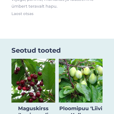
ümbert teravalt hapu.
Laost otsas
Seotud tooted
Maguskirss
Ploomipuu ‘Liivi