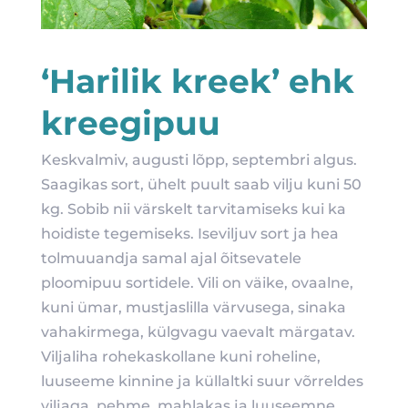
‘Harilik kreek’ ehk
kreegipuu
Keskvalmiv, augusti lõpp, septembri algus.
Saagikas sort, ühelt puult saab vilju kuni 50
kg. Sobib nii värskelt tarvitamiseks kui ka
hoidiste tegemiseks. Iseviljuv sort ja hea
tolmuuandja samal ajal õitsevatele
ploomipuu sortidele. Vili on väike, ovaalne,
kuni ümar, mustjaslilla värvusega, sinaka
vahakirmega, külgvagu vaevalt märgatav.
Viljaliha rohekaskollane kuni roheline,
luuseeme kinnine ja küllaltki suur võrreldes
viljaga, pehme, mahlakas ja luuseemne