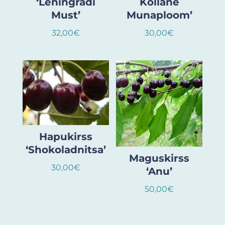
‘Leningradi
Kollane
Must’
Munaploom’
32,00
€
30,00
€
Hapukirss
‘Shokoladnitsa’
Maguskirss
30,00
€
‘Anu’
50,00
€