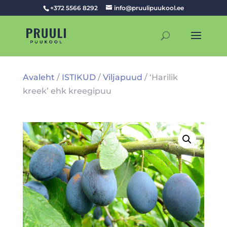
+372 5566 8292
info@pruulipuukool.ee
Avaleht
/
ISTIKUD
/
Viljapuud
/ ‘Harilik
kreek’ ehk kreegipuu