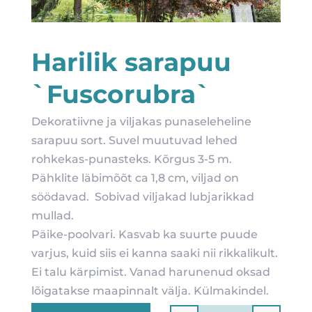
Harilik sarapuu
`Fuscorubra`
Dekoratiivne ja viljakas punaseleheline
sarapuu sort. Suvel muutuvad lehed
rohkekas-punasteks. Kõrgus 3-5 m.
Pähklite läbimõõt ca 1,8 cm, viljad on
söödavad. Sobivad viljakad lubjarikkad
mullad.
Päike-poolvari. Kasvab ka suurte puude
varjus, kuid siis ei kanna saaki nii rikkalikult.
Ei talu kärpimist. Vanad harunenud oksad
lõigatakse maapinnalt välja. Külmakindel.