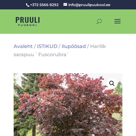
+372 5566 8292
info@pruulipuukool.ee
Avaleht
/
ISTIKUD
/
Ilupõõsad
/ Harilik
sarapuu `Fuscorubra`