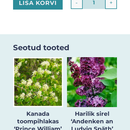
-
+
LISA KORVI
Quantity
Seotud tooted
Kanada
Harilik sirel
toompihlakas
‘Andenken an
‘Prince William’
Ludvig Späth’