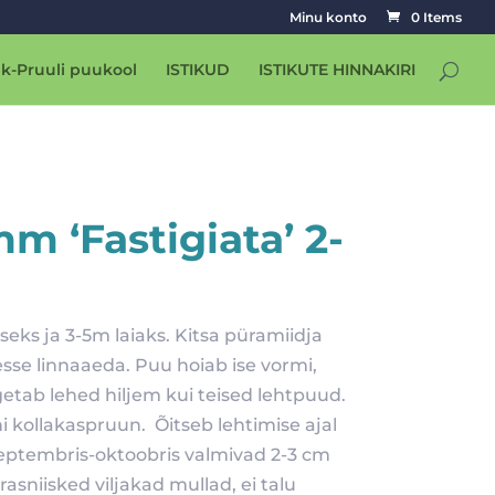
Minu konto
0 Items
k-Pruuli puukool
ISTIKUD
ISTIKUTE HINNAKIRI
mm ‘Fastigiata’ 2-
ks ja 3-5m laiaks. Kitsa püramiidja
esse linnaaeda. Puu hoiab ise vormi,
getab lehed hiljem kui teised lehtpuud.
i kollakaspruun. Õitseb lehtimise ajal
Septembris-oktoobris valmivad 2-3 cm
asniisked viljakad mullad, ei talu