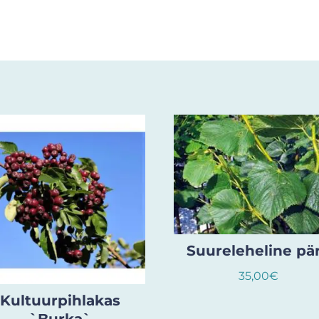
Suureleheline pä
35,00
€
Kultuurpihlakas
`Burka`