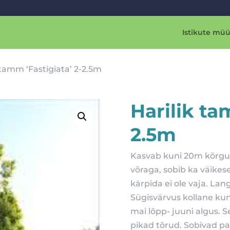
Istikute müü
 tamm ‘Fastigiata’ 2-2.5m
Harilik ta
2.5m
Kasvab kuni 20m kõrguse
võraga, sobib ka väikes
kärpida ei ole vaja. Lan
Sügisvärvus kollane kun
mai lõpp- juuni algus. 
pikad tõrud. Sobivad par