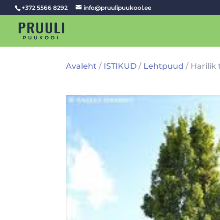
+372 5566 8292
info@pruulipuukool.ee
Avaleht
/
ISTIKUD
/
Lehtpuud
/ Harilik