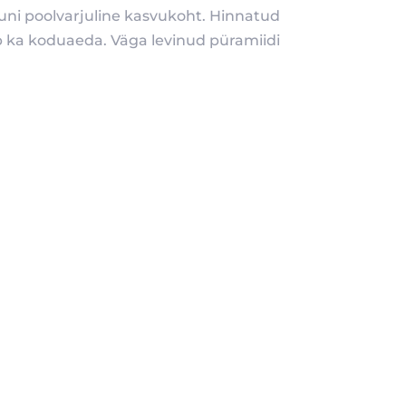
 kuni poolvarjuline kasvukoht. Hinnatud
ib ka koduaeda. Väga levinud püramiidi