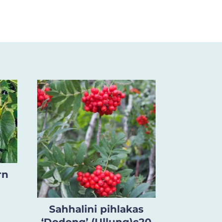
rn
Sahhalini pihlakas
‘Dodong’ (Ullung)c20