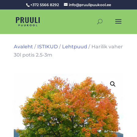
+372 5566 8292
info@pruulipuukool.ee
Avaleht
/
ISTIKUD
/
Lehtpuud
/ Harilik vaher
30l potis 2.5-3m