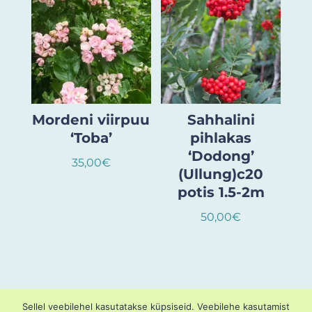
Mordeni viirpuu
Sahhalini
‘Toba’
pihlakas
‘Dodong’
35,00
€
(Ullung)c20
potis 1.5-2m
50,00
€
Sellel veebilehel kasutatakse küpsiseid. Veebilehe kasutamist