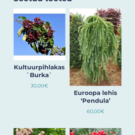
Kultuurpihlakas
`Burka`
30,00
€
Euroopa lehis
‘Pendula’
60,00
€