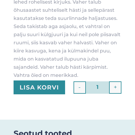
lehed rohelisest kirjuks. Vaher talub
õhusaastet suhteliselt hästi ja sellepärast
kasutatakse teda suurlinnade haljastuses.
Seda takistab aga asjaolu, et vahtral on
palju suuri külgjuuri ja kui neil pole piisavalt
ruumi, siis kasvab vaher halvasti. Vaher on
kiire kasvuga, kena ja külmakindel puu,
mida on kasvatatud ilupuuna juba
sajandeid. Vaher talub hästi kärpimist.
Vahtra õied on meerikkad.
-
+
LISA KORVI
Quantity
Seotud tooted