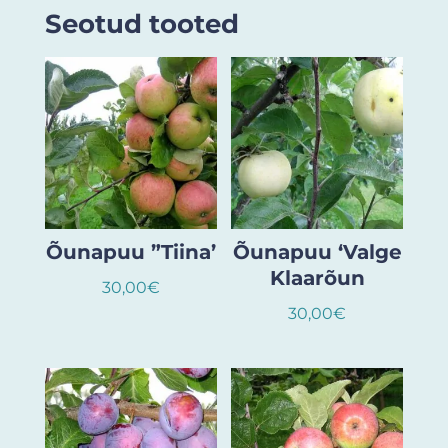
Seotud tooted
Õunapuu ”Tiina’
Õunapuu ‘Valge
Klaarõun
30,00
€
30,00
€