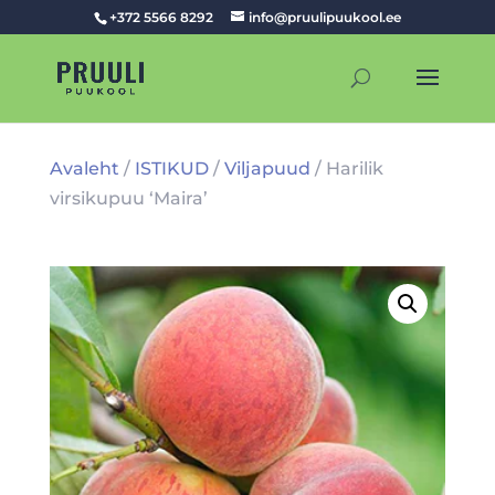
+372 5566 8292
info@pruulipuukool.ee
Avaleht
/
ISTIKUD
/
Viljapuud
/ Harilik
virsikupuu ‘Maira’