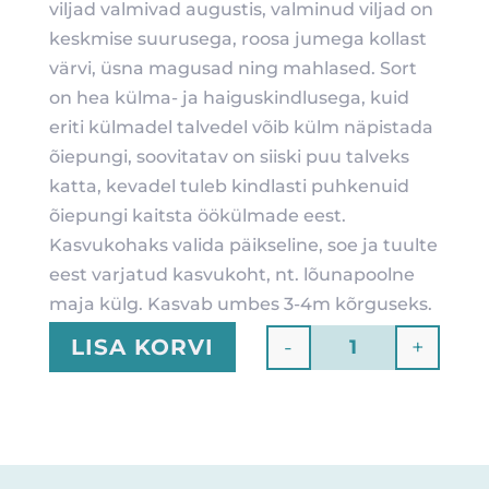
viljad valmivad augustis, valminud viljad on
keskmise suurusega, roosa jumega kollast
värvi, üsna magusad ning mahlased. Sort
on hea külma- ja haiguskindlusega, kuid
eriti külmadel talvedel võib külm näpistada
õiepungi, soovitatav on siiski puu talveks
katta, kevadel tuleb kindlasti puhkenuid
õiepungi kaitsta öökülmade eest.
Kasvukohaks valida päikseline, soe ja tuulte
eest varjatud kasvukoht, nt. lõunapoolne
maja külg. Kasvab umbes 3-4m kõrguseks.
-
+
LISA KORVI
Quantity