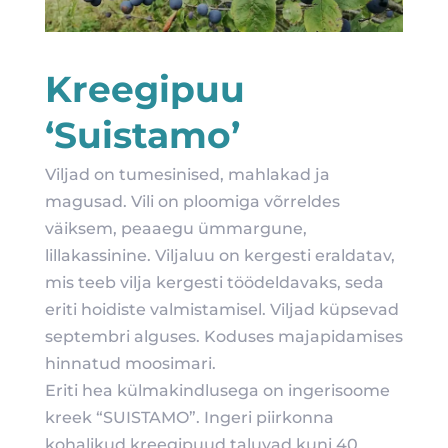
Kreegipuu
‘Suistamo’
Viljad on tumesinised, mahlakad ja
magusad. Vili on ploomiga võrreldes
väiksem, peaaegu ümmargune,
lillakassinine. Viljaluu on kergesti eraldatav,
mis teeb vilja kergesti töödeldavaks, seda
eriti hoidiste valmistamisel. Viljad küpsevad
septembri alguses. Koduses majapidamises
hinnatud moosimari.
Eriti hea külmakindlusega on ingerisoome
kreek “SUISTAMO”. Ingeri piirkonna
kohalikud kreegipuud taluvad kuni 40