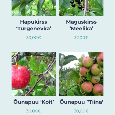
Hapukirss
Maguskirss
‘Turgenevka’
‘Meelika’
30,00
€
32,00
€
Õunapuu ‘Koit’
Õunapuu ”Tiina’
30,00
€
30,00
€