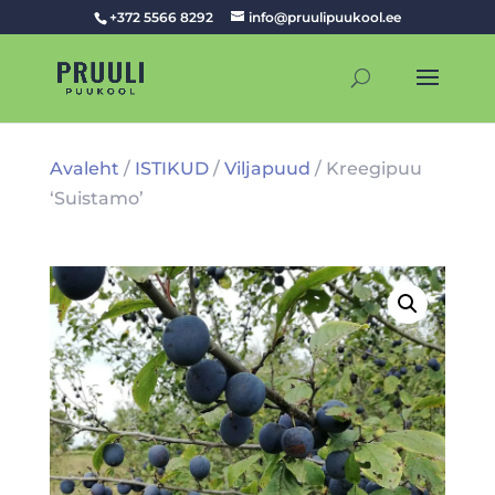
+372 5566 8292
info@pruulipuukool.ee
Avaleht
/
ISTIKUD
/
Viljapuud
/ Kreegipuu
‘Suistamo’