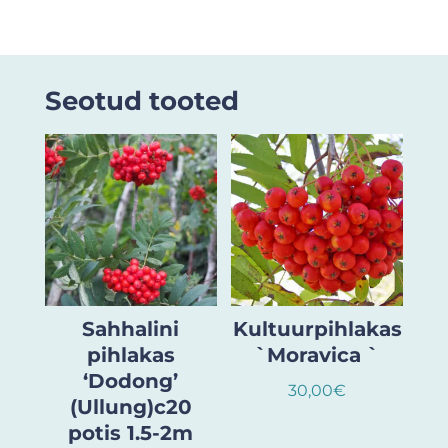
Seotud tooted
Sahhalini
Kultuurpihlakas
pihlakas
`Moravica `
‘Dodong’
30,00
€
(Ullung)c20
potis 1.5-2m