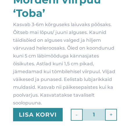
‘Toba’
Kasvab 3-6m kõrguseks laiuvaks põõsaks.
Õitseb mai lõpus/ juuni alguses. Kaunid
täidisõied on alguses valged ja hiljem
värvuvad heleroosaks. Õied on koondunud
kuni 5 cm läbimõõduga kännasjates
õisikutes. Astlad kuni 1,5 cm pikad,
jämedamad kui tömbilehisel viirpuul. Viljad
väikesed ja punased. Eelistab lubjarikkaid
muldasid. Kasvab nii päikesepaistes kui ka
poolvarjus. Kasvatatakse tavaliselt
soolopuuna.
-
+
LISA KORVI
Quantity