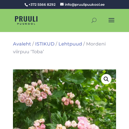
+372 5566 8292
info@pruulipuukool.ee
Avaleht
/
ISTIKUD
/
Lehtpuud
/ Mordeni
viirpuu ‘Toba’