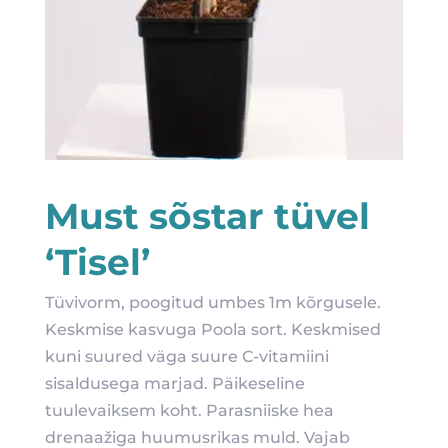
Must sõstar tüvel
‘Tisel’
Tüvivorm, poogitud umbes 1m kõrgusele.
Keskmise kasvuga Poola sort. Keskmised
kuni suured väga suure C-vitamiini
sisaldusega marjad. Päikeseline
tuulevaiksem koht. Parasniiske hea
drenaažiga huumusrikas muld. Vajab