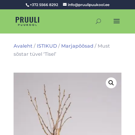
+372 5566 8292
info@pruulipuukool.ee
Avaleht
/
ISTIKUD
/
Marjapõõsad
/ Must
sõstar tüvel ‘Tisel’