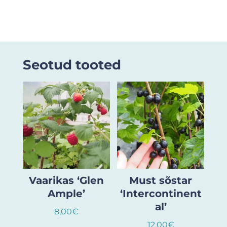
Seotud tooted
Vaarikas ‘Glen
Must sõstar
Ample’
‘Intercontinent
al’
8,00
€
12,00
€