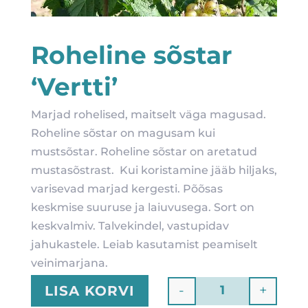
Roheline sõstar
‘Vertti’
Marjad rohelised, maitselt väga magusad.
Roheline sõstar on magusam kui
mustsõstar. Roheline sõstar on aretatud
mustasõstrast. Kui koristamine jääb hiljaks,
varisevad marjad kergesti. Põõsas
keskmise suuruse ja laiuvusega. Sort on
keskvalmiv. Talvekindel, vastupidav
jahukastele. Leiab kasutamist peamiselt
veinimarjana.
-
+
LISA KORVI
Quantity