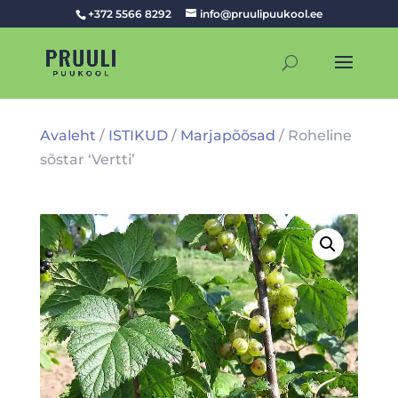
+372 5566 8292
info@pruulipuukool.ee
Avaleht
/
ISTIKUD
/
Marjapõõsad
/ Roheline
sõstar ‘Vertti’