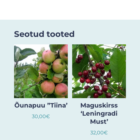
Seotud tooted
Õunapuu ”Tiina’
Maguskirss
‘Leningradi
30,00
€
Must’
32,00
€