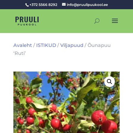
+372 5566 8292
info@pruulipuukool.ee
Avaleht
/
ISTIKUD
/
Viljapuud
/ Õunapuu
‘Ruti’