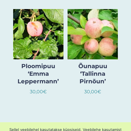
Ploomipuu
Õunapuu
‘Emma
‘Tallinna
Leppermann’
Pirnõun’
30,00
€
30,00
€
Sellel veebilehel kasutatakse küpsiseid. Veebilehe kasutamist