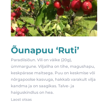
Õunapuu ‘Ruti’
Paradiisiõun. Vili on väike (20g),
ümmargune. Viljaliha on tihe, magushapu,
keskpärase maitsega. Puu on keskmise või
nõrgapoolse kasvuga, hakkab varakult vilja
kandma ja on saagikas. Talve- ja
haiguskindlus on hea.
Laost otsas