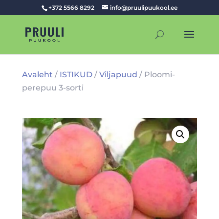
+372 5566 8292
info@pruulipuukool.ee
Avaleht
/
ISTIKUD
/
Viljapuud
/ Ploomi-
perepuu 3-sorti