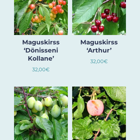
Maguskirss
Maguskirss
‘Dönisseni
‘Arthur’
Kollane’
32,00
€
32,00
€