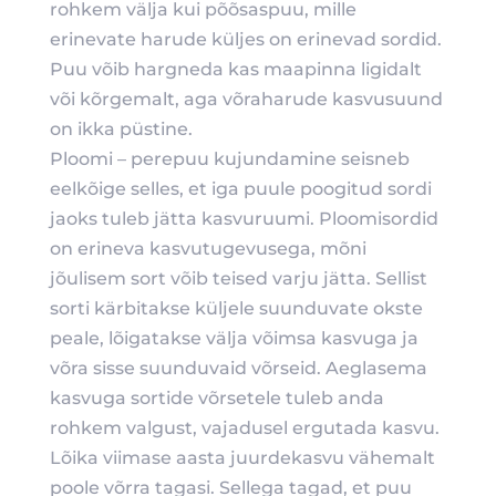
rohkem välja kui põõsaspuu, mille
erinevate harude küljes on erinevad sordid.
Puu võib hargneda kas maapinna ligidalt
või kõrgemalt, aga võraharude kasvusuund
on ikka püstine.
Ploomi – perepuu kujundamine seisneb
eelkõige selles, et iga puule poogitud sordi
jaoks tuleb jätta kasvuruumi. Ploomisordid
on erineva kasvutugevusega, mõni
jõulisem sort võib teised varju jätta. Sellist
sorti kärbitakse küljele suunduvate okste
peale, lõigatakse välja võimsa kasvuga ja
võra sisse suunduvaid võrseid. Aeglasema
kasvuga sortide võrsetele tuleb anda
rohkem valgust, vajadusel ergutada kasvu.
Lõika viimase aasta juurdekasvu vähemalt
poole võrra tagasi. Sellega tagad, et puu