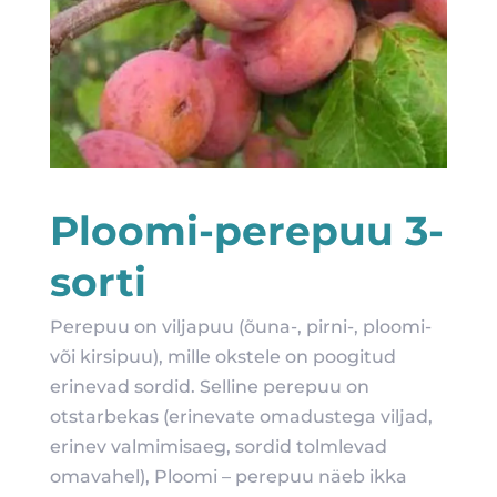
Ploomi-perepuu 3-
sorti
Perepuu on viljapuu (õuna-, pirni-, ploomi-
või kirsipuu), mille okstele on poogitud
erinevad sordid. Selline perepuu on
otstarbekas (erinevate omadustega viljad,
erinev valmimisaeg, sordid tolmlevad
omavahel), Ploomi – perepuu näeb ikka