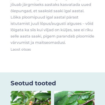
jõuab järgmiseks aastaks kasvatada uued
õiepungad, et saaksid saaki igal aastal.
Lõika ploomipuud igal aastal pärast
istutamist juuli lõpus/augusti alguses – võid
lõigata ka siis kui viljad on küljes, see ei riku
selle aasta saaki, pigem parandab ploomide
värvumist ja maitseomadusi.
Laost otsas
Seotud tooted