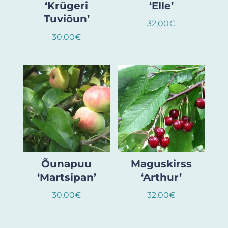
‘Krügeri
‘Elle’
Tuviõun’
32,00
€
30,00
€
Õunapuu
Maguskirss
‘Martsipan’
‘Arthur’
30,00
€
32,00
€