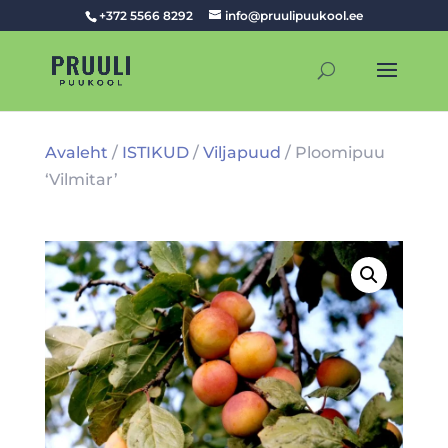
+372 5566 8292
info@pruulipuukool.ee
Avaleht
/
ISTIKUD
/
Viljapuud
/ Ploomipuu
‘Vilmitar’