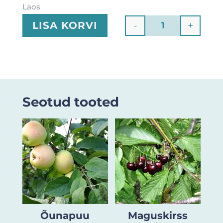
Laos
-
+
LISA KORVI
Quantity
Seotud tooted
Õunapuu
Maguskirss