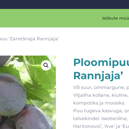
Istikute müü
uu ‘Zaretšnaja Rannjaja’
Ploomipuu
Rannjaja’
Vili suur, ümmargune, p
Viljaliha kollane, kiuli
kompotiks ja moosiks.
Puu tugeva kasvuga, ü
talvekindel. Isesteriiln
Haritonovoi’, ‘Ave’ ja ‘Eu