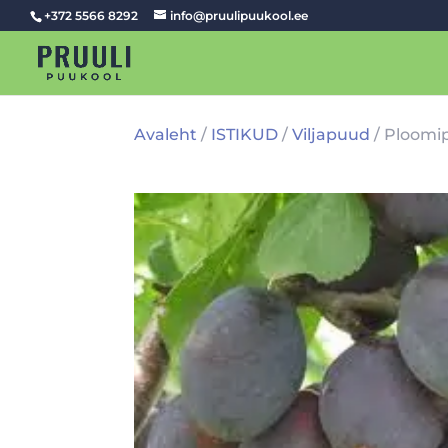
+372 5566 8292
info@pruulipuukool.ee
Avaleht
/
ISTIKUD
/
Viljapuud
/ Ploomip