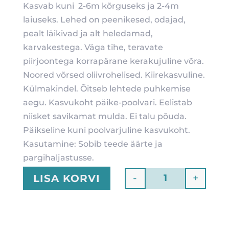
Kasvab kuni 2-6m kõrguseks ja 2-4m
laiuseks. Lehed on peenikesed, odajad,
pealt läikivad ja alt heledamad,
karvakestega. Väga tihe, teravate
piirjoontega korrapärane kerakujuline võra.
Noored võrsed oliivrohelised. Kiirekasvuline.
Külmakindel. Õitseb lehtede puhkemise
aegu. Kasvukoht päike-poolvari. Eelistab
niisket savikamat mulda. Ei talu põuda.
Päikseline kuni poolvarjuline kasvukoht.
Kasutamine: Sobib teede äärte ja
pargihaljastusse.
-
+
LISA KORVI
Quantity