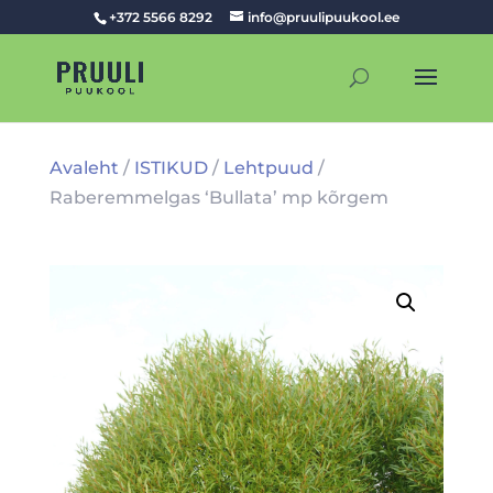
+372 5566 8292
info@pruulipuukool.ee
Avaleht
/
ISTIKUD
/
Lehtpuud
/
Raberemmelgas ‘Bullata’ mp kõrgem