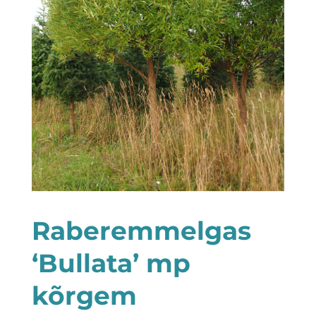
Raberemmelgas
‘Bullata’ mp
kõrgem