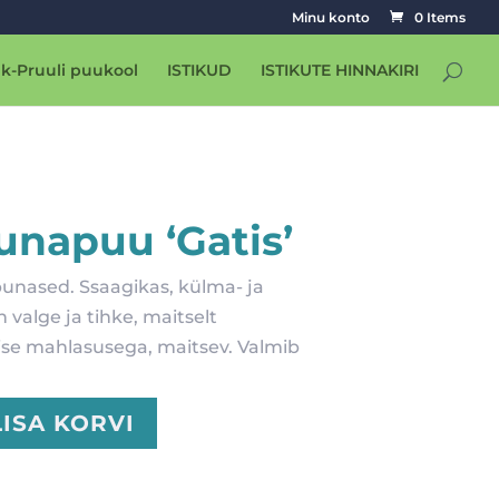
Minu konto
0 Items
k-Pruuli puukool
ISTIKUD
ISTIKUTE HINNAKIRI
napuu ‘Gatis’
unased. Ssaagikas, külma- ja
n valge ja tihke, maitselt
e mahlasusega, maitsev. Valmib
LISA KORVI