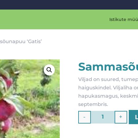
Istikute müü
õunapuu ‘Gatis’
Sammasõu
Viljad on suured, tumep
haiguskindel. Viljaliha o
hapukasmagus, keskmis
septembris.
-
+
Quantity