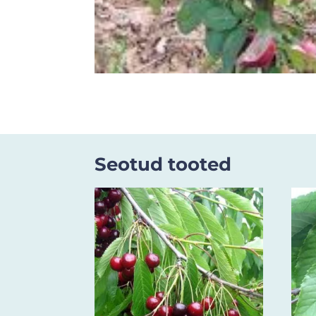
Seotud tooted