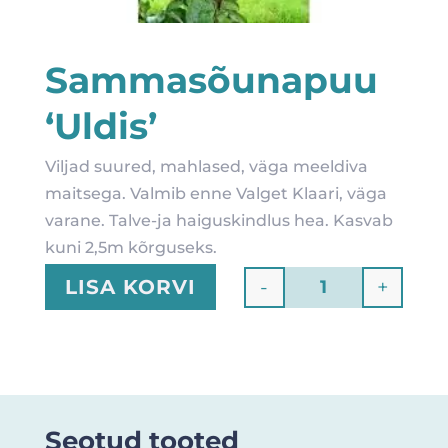
Sammasõunapuu
‘Uldis’
Viljad suured, mahlased, väga meeldiva
maitsega. Valmib enne Valget Klaari, väga
varane. Talve-ja haiguskindlus hea. Kasvab
kuni 2,5m kõrguseks.
-
+
LISA KORVI
Quantity
Seotud tooted