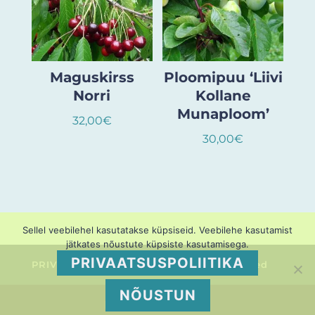
Maguskirss
Ploomipuu ‘Liivi
Norri
Kollane
Munaploom’
32,00
€
30,00
€
Sellel veebilehel kasutatakse küpsiseid. Veebilehe kasutamist
jätkates nõustute küpsiste kasutamisega.
PRIVAATSUSPOLIITIKA
PRIVAATSUSPOLIITIKA
Müügitingimused
NÕUSTUN
Pruuli Puukool OÜ