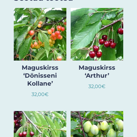
Maguskirss
Maguskirss
‘Dönisseni
‘Arthur’
Kollane’
32,00
€
32,00
€