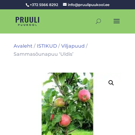
+372 5566 8292
info@pruulipuukool.ee
Avaleht
/
ISTIKUD
/
Viljapuud
/
Sammasõunapuu ‘Uldis’