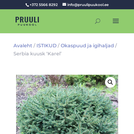
+372 5566 8292
info@pruulipuukool.ee
Avaleht
/
ISTIKUD
/
Okaspuud ja igihaljad
/
Serbia kuusk ‘Karel’