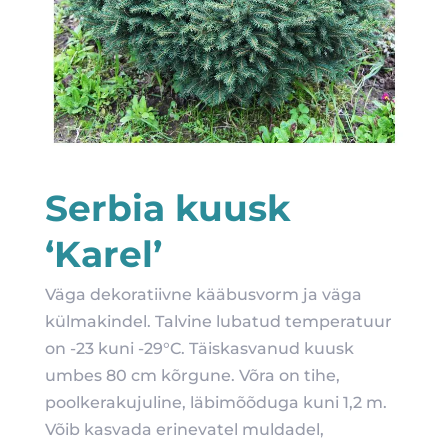
Serbia kuusk
‘Karel’
Väga dekoratiivne kääbusvorm ja väga
külmakindel. Talvine lubatud temperatuur
on -23 kuni -29°C. Täiskasvanud kuusk
umbes 80 cm kõrgune. Võra on tihe,
poolkerakujuline, läbimõõduga kuni 1,2 m.
Võib kasvada erinevatel muldadel,