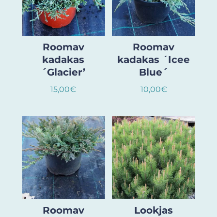
Roomav
Roomav
kadakas
kadakas ´Icee
´Glacier’
Blue´
15,00
€
10,00
€
Roomav
Lookjas