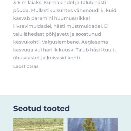
3-6 m laiaks. Külmakindel ja talub hästi
põuda. Mullastiku suhtes vähenõudlik, kuid
kasvab paremini huumussrikkal
liivsavimuldadel, hästi mustmuldadel. Ei
talu lähedast põhjavett ja soostunud
kasvukohti. Valguslembene. Aeglasema
kasvuga kui harilik kuusk. Talub hästi tuult,
õhusaastet ja kuivasid kohti.
Laost otsas
Seotud tooted