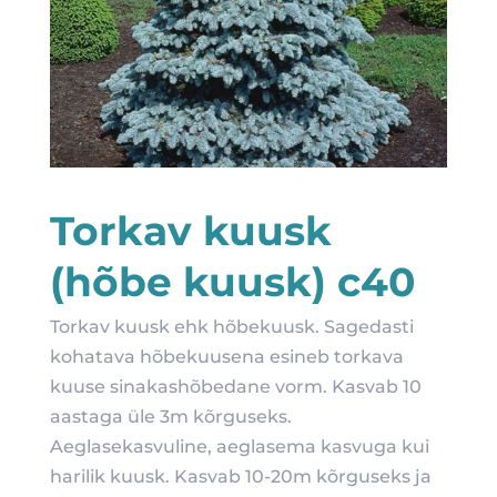
Torkav kuusk
(hõbe kuusk) c40
Torkav kuusk ehk hõbekuusk. Sagedasti
kohatava hõbekuusena esineb torkava
kuuse sinakashõbedane vorm. Kasvab 10
aastaga üle 3m kõrguseks.
Aeglasekasvuline, aeglasema kasvuga kui
harilik kuusk. Kasvab 10-20m kõrguseks ja