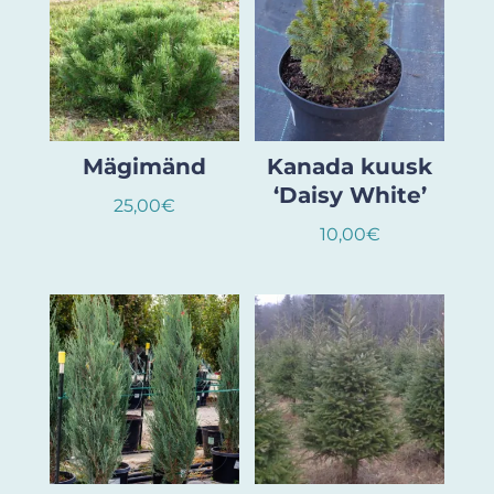
Mägimänd
Kanada kuusk
‘Daisy White’
25,00
€
10,00
€