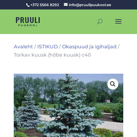
+372 5566 8292
info@pruulipuukool.ee
Avaleht
/
ISTIKUD
/
Okaspuud ja igihaljad
/
Torkav kuusk (hõbe kuusk) c40