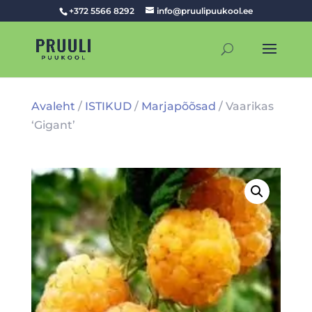
+372 5566 8292
info@pruulipuukool.ee
Avaleht
/
ISTIKUD
/
Marjapõõsad
/ Vaarikas
‘Gigant’