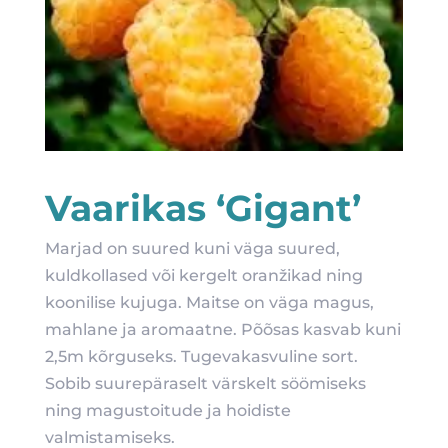
Vaarikas ‘Gigant’
Marjad on suured kuni väga suured,
kuldkollased või kergelt oranžikad ning
koonilise kujuga. Maitse on väga magus,
mahlane ja aromaatne. Põõsas kasvab kuni
2,5m kõrguseks. Tugevakasvuline sort.
Sobib suurepäraselt värskelt söömiseks
ning magustoitude ja hoidiste
valmistamiseks.