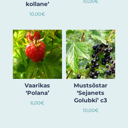
10,00
€
kollane’
10,00
€
Vaarikas
Mustsõstar
‘Polana’
‘Sejanets
Golubki’ c3
6,00
€
10,00
€