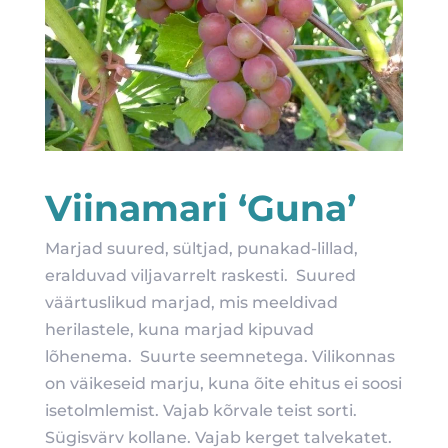
Viinamari ‘Guna’
Marjad suured, sültjad, punakad-lillad,
eralduvad viljavarrelt raskesti. Suured
väärtuslikud marjad, mis meeldivad
herilastele, kuna marjad kipuvad
lõhenema. Suurte seemnetega. Vilikonnas
on väikeseid marju, kuna õite ehitus ei soosi
isetolmlemist. Vajab kõrvale teist sorti.
Sügisvärv kollane. Vajab kerget talvekatet.