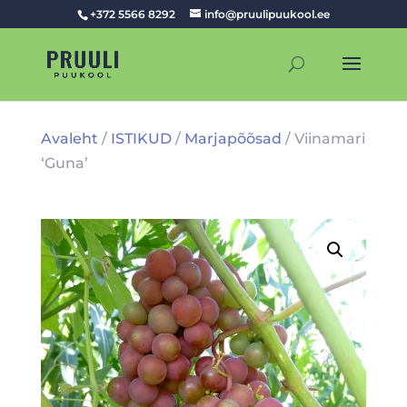
+372 5566 8292
info@pruulipuukool.ee
Avaleht
/
ISTIKUD
/
Marjapõõsad
/ Viinamari
‘Guna’