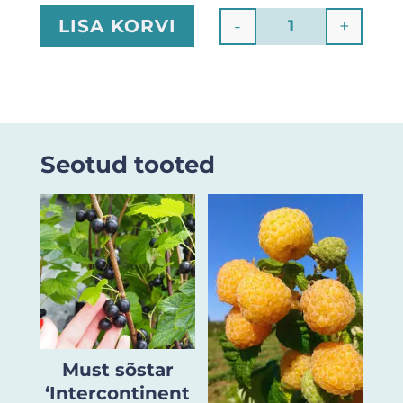
-
+
LISA KORVI
Quantity
Seotud tooted
Must sõstar
‘Intercontinent