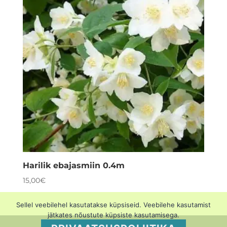
Harilik ebajasmiin 0.4m
15,00
€
Sellel veebilehel kasutatakse küpsiseid. Veebilehe kasutamist
jätkates nõustute küpsiste kasutamisega.