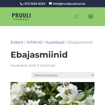
+372 5566 8292
info@pruulipuukool.ee
Esileht
/
ISTIKUD
/
Ilupõõsad
/ Ebajasmiinid
Ebajasmiinid
Kuvatakse kõik 3 tulemust