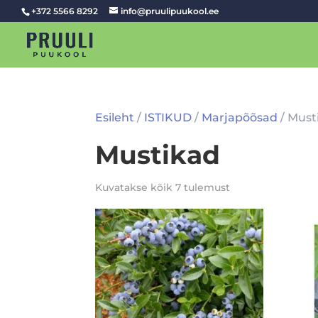
+372 5566 8292
info@pruulipuukool.ee
Esileht
/
ISTIKUD
/
Marjapõõsad
/ Must
Mustikad
Kuvatakse kõik 7 tulemust