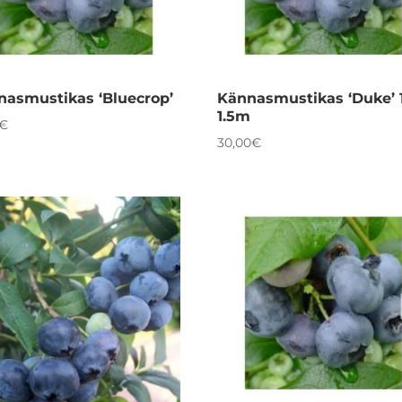
nasmustikas ‘Bluecrop’
Kännasmustikas ‘Duke’ 1
1.5m
€
30,00
€