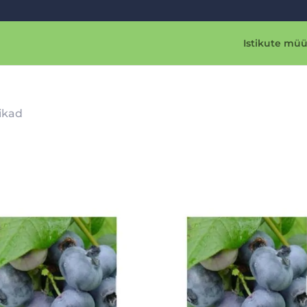
Istikute müü
ikad