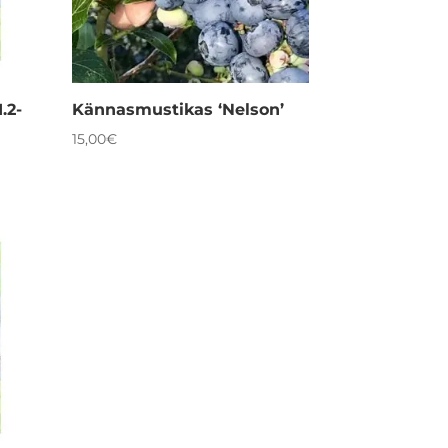
.2-
Kännasmustikas ‘Nelson’
15,00
€