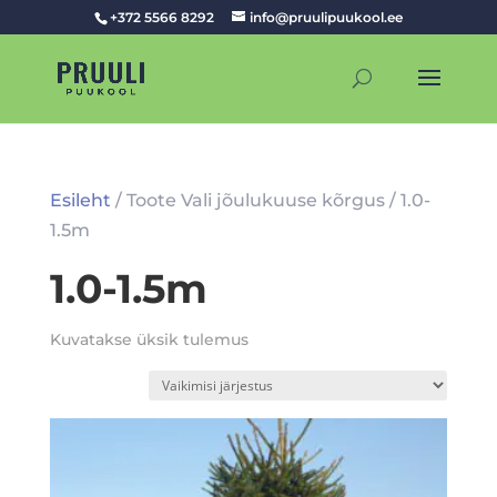
+372 5566 8292
info@pruulipuukool.ee
Esileht
/ Toote Vali jõulukuuse kõrgus / 1.0-
1.5m
1.0-1.5m
Kuvatakse üksik tulemus