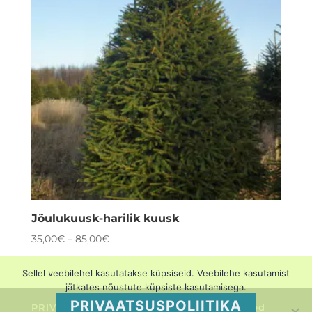
Jõulukuusk-harilik kuusk
35,00
€
–
85,00
€
Sellel veebilehel kasutatakse küpsiseid. Veebilehe kasutamist
jätkates nõustute küpsiste kasutamisega.
PRIVAATSUSPOLIITIKA
PRIVAATSUSPOLIITIKA
Müügitingimused