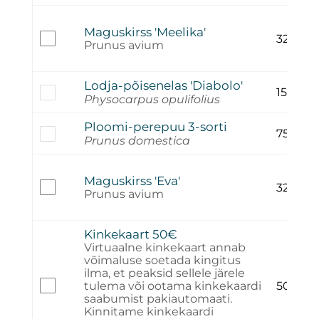
Maguskirss 'Meelika'
32,00
€
Prunus avium
Lodja-põisenelas 'Diabolo'
15,00
€
Physocarpus opulifolius
Ploomi-perepuu 3-sorti
75,00
€
Prunus domestica
Maguskirss 'Eva'
32,00
€
Prunus avium
Kinkekaart 50€
Virtuaalne kinkekaart annab
võimaluse soetada kingitus
ilma, et peaksid sellele järele
tulema või ootama kinkekaardi
50,00
€
saabumist pakiautomaati.
Kinnitame kinkekaardi