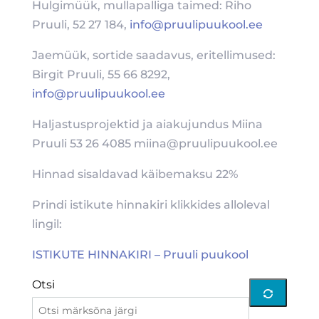
Hulgimüük, mullapalliga taimed: Riho
Pruuli, 52 27 184,
info@pruulipuukool.ee
Jaemüük, sortide saadavus, eritellimused:
Birgit Pruuli, 55 66 8292,
info@pruulipuukool.ee
Haljastusprojektid ja aiakujundus Miina
Pruuli 53 26 4085 miina@pruulipuukool.ee
Hinnad sisaldavad käibemaksu 22%
Prindi istikute hinnakiri klikkides alloleval
lingil:
ISTIKUTE HINNAKIRI – Pruuli puukool
Otsi