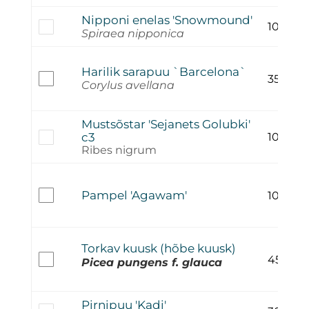
Nipponi enelas 'Snowmound'
10,00
€
Spiraea nipponica
Harilik sarapuu `Barcelona`
35,00
€
Corylus avellana
Mustsõstar 'Sejanets Golubki'
c3
10,00
€
Ribes nigrum
Pampel 'Agawam'
10,00
€
Torkav kuusk (hõbe kuusk)
45,00
€
Picea pungens f. glauca
Pirnipuu 'Kadi'