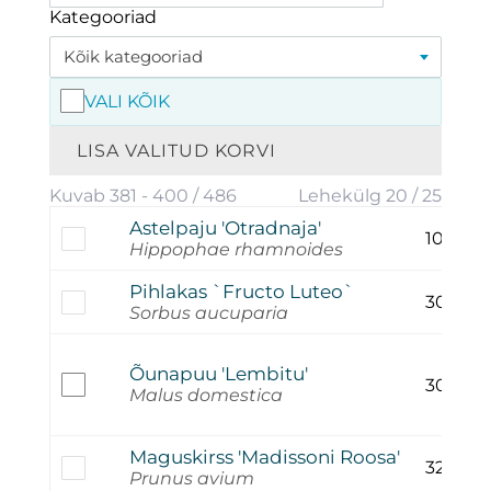
Kategooriad
Kõik kategooriad
VALI KÕIK
LISA VALITUD KORVI
Kuvab 381 - 400 / 486
Lehekülg 20 / 25
Astelpaju 'Otradnaja'
10,00
€
Hippophae rhamnoides
Pihlakas `Fructo Luteo`
30,00
€
Sorbus aucuparia
Õunapuu 'Lembitu'
30,00
€
Malus domestica
Maguskirss 'Madissoni Roosa'
32,00
€
Prunus avium