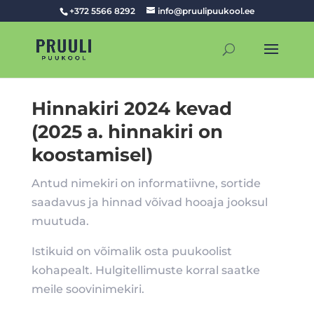
+372 5566 8292
info@pruulipuukool.ee
Hinnakiri 2024 kevad
(2025 a. hinnakiri on
koostamisel)
Antud nimekiri on informatiivne, sortide
saadavus ja hinnad võivad hooaja jooksul
muutuda.
Istikuid on võimalik osta puukoolist
kohapealt. Hulgitellimuste korral saatke
meile soovinimekiri.