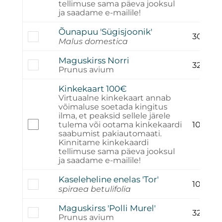
tellimuse sama päeva jooksul
ja saadame e-mailile!
Õunapuu 'Sügisjoonik'
30,00
€
Malus domestica
Maguskirss Norri
32,00
€
Prunus avium
Kinkekaart 100€
Virtuaalne kinkekaart annab
võimaluse soetada kingitus
ilma, et peaksid sellele järele
tulema või ootama kinkekaardi
100,00
saabumist pakiautomaati.
Kinnitame kinkekaardi
tellimuse sama päeva jooksul
ja saadame e-mailile!
Kaseleheline enelas 'Tor'
10,00
€
spiraea betulifolia
Maguskirss 'Polli Murel'
32,00
€
Prunus avium