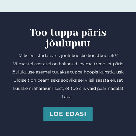
Too tuppa päris
jõulupuu
Miks eelistada päris jõulukuuske kunstkuusele?
Viimastel aastatel on hakanud levima trend, et päris
jõulukuuse asemel tuuakse tuppa hoopis kunstkuusk.
Üldiselt on peamiseks sooviks sel viisil säästa elusat
kuuske maharaiumisest, et too siis vaid paar nädalat
tuba...
LOE EDASI