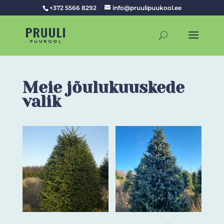
+372 5566 8292
info@pruulipuukool.ee
Meie jõulukuuskede
valik