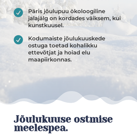

Päris jõulupuu ökoloogiline
jalajälg on kordades väiksem, kui
kunstkuusel.

Kodumaiste jõulukuuskede
ostuga toetad kohalikku
ettevõtjat ja hoiad elu
maapiirkonnas.
Jõulukuuse ostmise
meelespea.