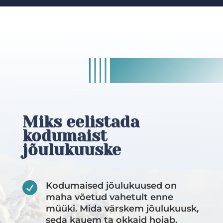
Miks eelistada
kodumaist
jõulukuuske

Kodumaised jõulukuused on
maha võetud vahetult enne
müüki. Mida värskem jõulukuusk,
seda kauem ta okkaid hoiab.