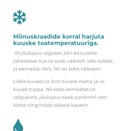

Miinuskraadide korral harjuta
kuuske toatemperatuuriga.
Vii jõulupuu alguses 24h-ks kuskile
jahedasse kus ta saab vaikselt üles sulada
ja eemalda võrk. Nii on šokk väiksem.
Lõika kuusel ca 5cm tüvest maha ja vii
kuusk tuppa. Nii saab eemaldatud
vaigukork, jõulupuu saab paremini vett
kätte ning hoiab okkaid kauem.
