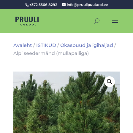
+372 5566 8292
info@pruulipuukool.ee
Avaleht
/
ISTIKUD
/
Okaspuud ja igihaljad
/
Alpi seedermänd (mullapalliga)