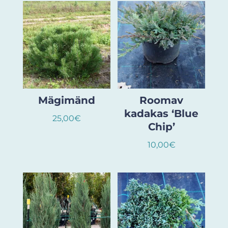
Mägimänd
Roomav
kadakas ‘Blue
25,00
€
Chip’
10,00
€