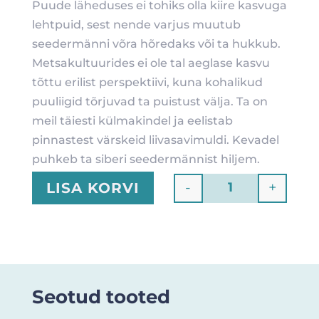
Puude läheduses ei tohiks olla kiire kasvuga
lehtpuid, sest nende varjus muutub
seedermänni võra hõredaks või ta hukkub.
Metsakultuurides ei ole tal aeglase kasvu
tõttu erilist perspektiivi, kuna kohalikud
puuliigid tõrjuvad ta puistust välja. Ta on
meil täiesti külmakindel ja eelistab
pinnastest värskeid liivasavimuldi. Kevadel
puhkeb ta siberi seedermännist hiljem.
-
+
LISA KORVI
Quantity
Seotud tooted