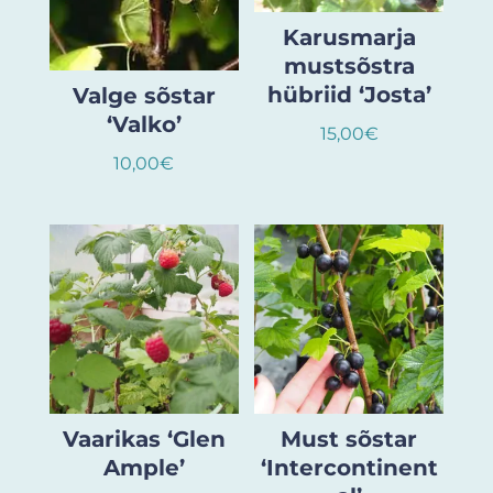
Karusmarja
mustsõstra
hübriid ‘Josta’
Valge sõstar
‘Valko’
15,00
€
10,00
€
Vaarikas ‘Glen
Must sõstar
Ample’
‘Intercontinent