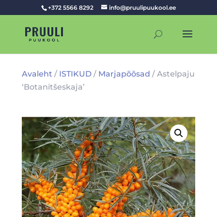
+372 5566 8292
info@pruulipuukool.ee
Avaleht
/
ISTIKUD
/
Marjapõõsad
/ Astelpaju
‘Botanitšeskaja’