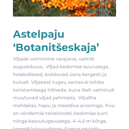
Astelpaju
‘Botanitšeskaja’
Viljade valmimine varajane, valmib
augustikuus.. Viljad keskmise suurusega,
helekollased, eralduvad üsna kergesti ja
kuivalt. Viljakest tugev, samas ei tohiks
koristamisega hilineda, kuna liialt valminult
muutuvad viljad pehmeks. Viljaliha
mahlakas, hapu ja meeldiva aroomiga. Puu
on võrdlemisi talvekindel, keskmise kuni
nõrga kasvutugevusega, 4–4,5 m kõrge,
kergelt laiuva võraga. Samas on teda