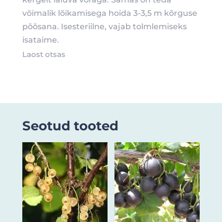
võimalik lõikamisega hoida 3-3,5 m kõrguse
põõsana. Isesteriilne, vajab tolmlemiseks
isataime.
Laost otsas
Seotud tooted