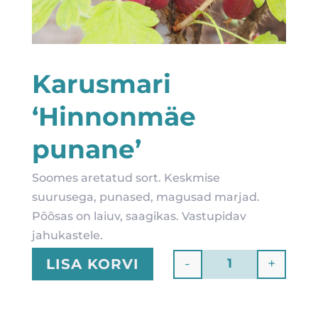
Karusmari
‘Hinnonmäe
punane’
Soomes aretatud sort. Keskmise
suurusega, punased, magusad marjad.
Põõsas on laiuv, saagikas. Vastupidav
jahukastele.
-
+
LISA KORVI
Quantity