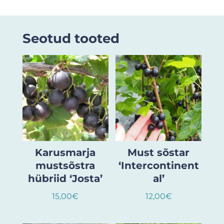
Seotud tooted
Karusmarja
Must sõstar
mustsõstra
‘Intercontinent
hübriid ‘Josta’
al’
15,00
€
12,00
€