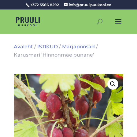
+372 5566 8292
info@pruulipuukool.ee
Avaleht
/
ISTIKUD
/
Marjapõõsad
/
Karusmari ‘Hinnonmäe punane’