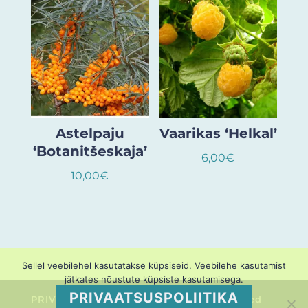
Astelpaju
Vaarikas ‘Helkal’
‘Botanitšeskaja’
6,00
€
10,00
€
Sellel veebilehel kasutatakse küpsiseid. Veebilehe kasutamist
jätkates nõustute küpsiste kasutamisega.
PRIVAATSUSPOLIITIKA
PRIVAATSUSPOLIITIKA
Müügitingimused