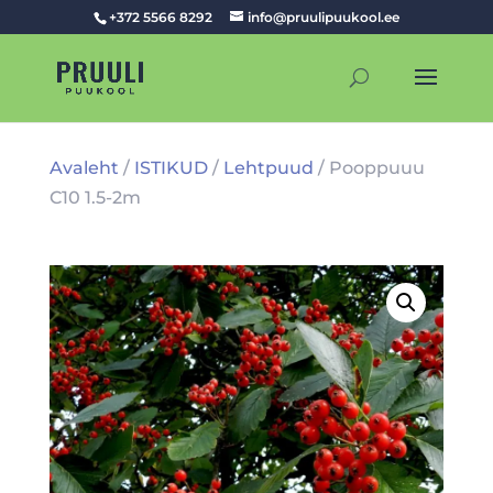
+372 5566 8292
info@pruulipuukool.ee
Avaleht
/
ISTIKUD
/
Lehtpuud
/ Pooppuuu
C10 1.5-2m