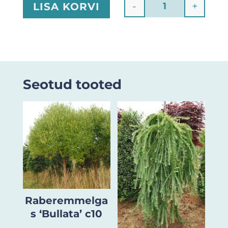
-
+
LISA KORVI
Quantity
Seotud tooted
Raberemmelga
s ‘Bullata’ c10