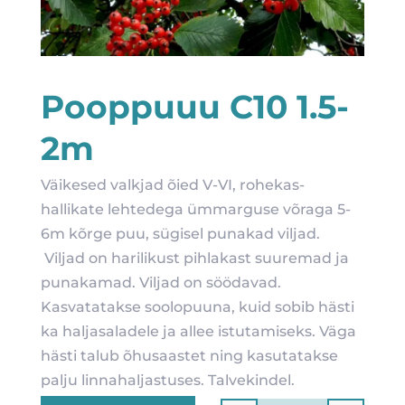
Pooppuuu C10 1.5-
2m
Väikesed valkjad õied V-VI, rohekas-
hallikate lehtedega ümmarguse võraga 5-
6m kõrge puu, sügisel punakad viljad.
Viljad on harilikust pihlakast suuremad ja
punakamad. Viljad on söödavad.
Kasvatatakse soolopuuna, kuid sobib hästi
ka haljasaladele ja allee istutamiseks. Väga
hästi talub õhusaastet ning kasutatakse
palju linnahaljastuses. Talvekindel.