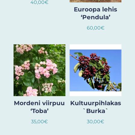
40,00
€
Euroopa lehis
‘Pendula’
60,00
€
Mordeni viirpuu
Kultuurpihlakas
‘Toba’
`Burka`
35,00
€
30,00
€