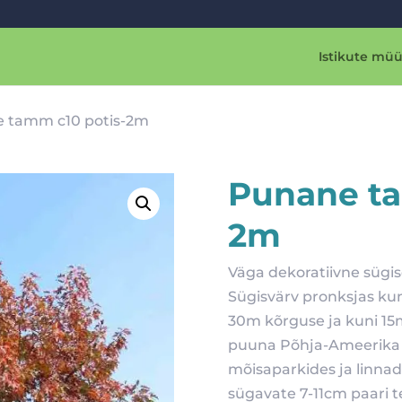
Istikute müü
e tamm c10 potis-2m
Punane ta
2m
Väga dekoratiivne sügis
Sügisvärv pronksjas k
30m kõrguse ja kuni 15
puuna Põhja-Ameerika id
mõisaparkides ja linnad
sügavate 7-11cm paari t