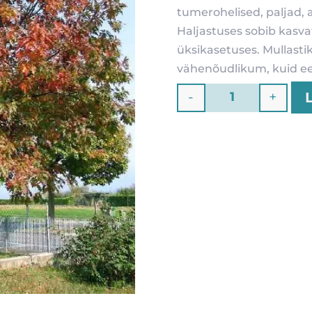
tumerohelised, paljad, 
Haljastuses sobib kasva
üksikasetuses. Mullasti
vähenõudlikum, kuid ee
-
+
Quantity