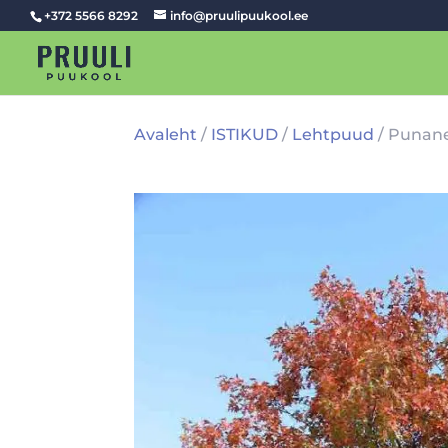
+372 5566 8292
info@pruulipuukool.ee
Avaleht
/
ISTIKUD
/
Lehtpuud
/ Punan