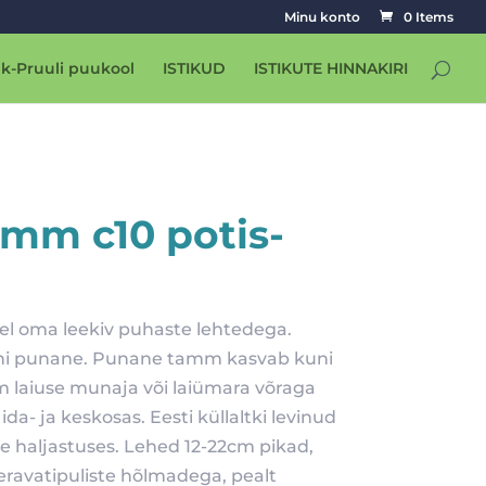
Minu konto
0 Items
k-Pruuli puukool
ISTIKUD
ISTIKUTE HINNAKIRI
mm c10 potis-
el oma leekiv puhaste lehtedega.
uni punane. Punane tamm kasvab kuni
m laiuse munaja või laiümara võraga
a- ja keskosas. Eesti küllaltki levinud
e haljastuses. Lehed 12-22cm pikad,
eravatipuliste hõlmadega, pealt