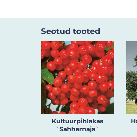
Seotud tooted
Kultuurpihlakas
H
`Sahharnaja`