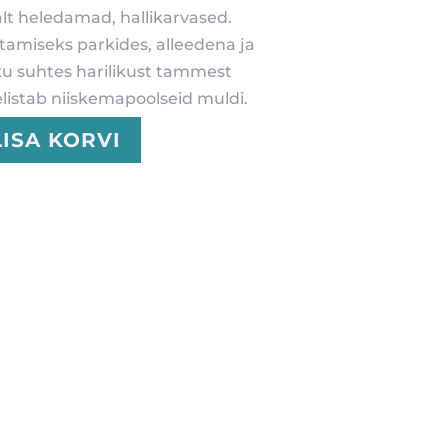
alt heledamad, hallikarvased.
tamiseks parkides, alleedena ja
ku suhtes harilikust tammest
listab niiskemapoolseid muldi.
LISA KORVI