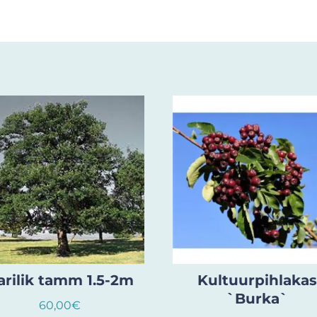
arilik tamm 1.5-2m
Kultuurpihlakas
`Burka`
60,00
€