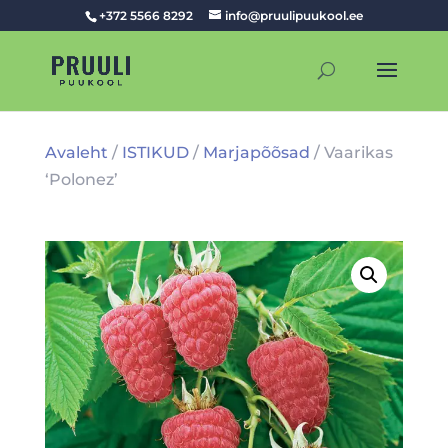
+372 5566 8292
info@pruulipuukool.ee
Avaleht
/
ISTIKUD
/
Marjapõõsad
/ Vaarikas
‘Polonez’