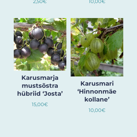
2,50
€
10,00
€
Karusmarja
Karusmari
mustsõstra
‘Hinnonmäe
hübriid ‘Josta’
kollane’
15,00
€
10,00
€