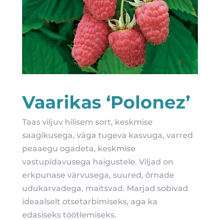
Vaarikas ‘Polonez’
Taas viljuv hilisem sort, keskmise
saagikusega, väga tugeva kasvuga, varred
peaaegu ogadeta, keskmise
vastupidavusega haigustele. Viljad on
erkpunase värvusega, suured, õrnade
udukarvadega, maitsvad. Marjad sobivad
ideaalselt otsetarbimiseks, aga ka
edasiseks töötlemiseks.