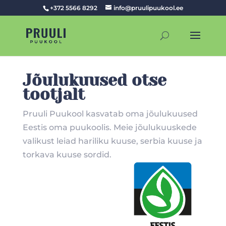
+372 5566 8292
info@pruulipuukool.ee
Jõulukuused otse
tootjalt
Pruuli Puukool kasvatab oma jõulukuused
Eestis oma puukoolis. Meie jõulukuuskede
valikust leiad hariliku kuuse, serbia kuuse ja
torkava kuuse sordid.