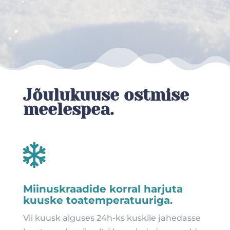
Jõulukuuse ostmise
meelespea.

Miinuskraadide korral harjuta
kuuske toatemperatuuriga.
Vii kuusk alguses 24h-ks kuskile jahedasse