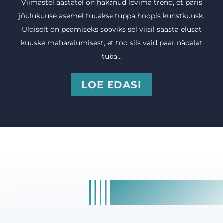
Viimastel aastatel on hakanud levima trend, et päris
jõulukuuse asemel tuuakse tuppa hoopis kunstkuusk.
Üldiselt on peamiseks sooviks sel viisil säästa elusat
kuuske maharaiumisest, et too siis vaid paar nädalat
tuba...
LOE EDASI