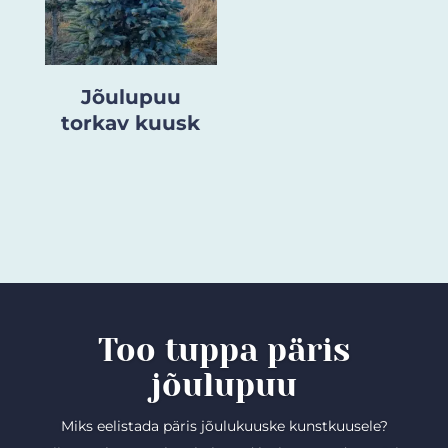
Jõulupuu
torkav kuusk
Too tuppa päris
jõulupuu
Miks eelistada päris jõulukuuske kunstkuusele?