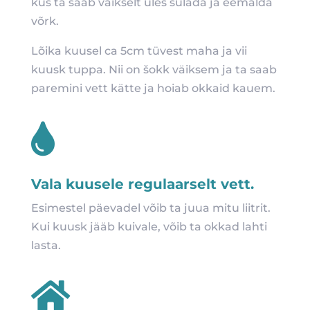
kus ta saab vaikselt üles sulada ja eemalda
võrk.
Lõika kuusel ca 5cm tüvest maha ja vii
kuusk tuppa. Nii on šokk väiksem ja ta saab
paremini vett kätte ja hoiab okkaid kauem.

Vala kuusele regulaarselt vett.
Esimestel päevadel võib ta juua mitu liitrit.
Kui kuusk jääb kuivale, võib ta okkad lahti
lasta.
