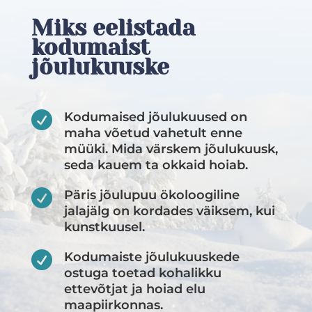
Miks eelistada
kodumaist
jõulukuuske

Kodumaised jõulukuused on
maha võetud vahetult enne
müüki. Mida värskem jõulukuusk,
seda kauem ta okkaid hoiab.

Päris jõulupuu ökoloogiline
jalajälg on kordades väiksem, kui
kunstkuusel.

Kodumaiste jõulukuuskede
ostuga toetad kohalikku
ettevõtjat ja hoiad elu
maapiirkonnas.