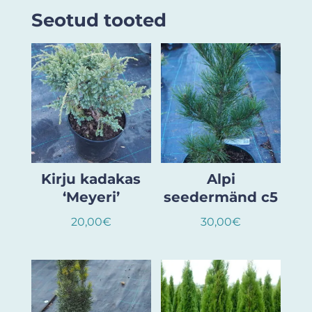
Seotud tooted
Kirju kadakas
Alpi
‘Meyeri’
seedermänd c5
20,00
€
30,00
€