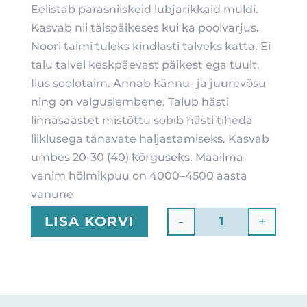
Eelistab parasniiskeid lubjarikkaid muldi.
Kasvab nii täispäikeses kui ka poolvarjus.
Noori taimi tuleks kindlasti talveks katta. Ei
talu talvel keskpäevast päikest ega tuult.
Ilus soolotaim. Annab kännu- ja juurevõsu
ning on valguslembene. Talub hästi
linnasaastet mistõttu sobib hästi tiheda
liiklusega tänavate haljastamiseks. Kasvab
umbes 20-30 (40) kõrguseks. Maailma
vanim hõlmikpuu on 4000–4500 aasta
vanune
-
+
LISA KORVI
Quantity