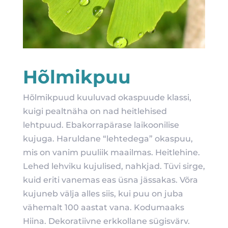
Hõlmikpuu
Hõlmikpuud kuuluvad okaspuude klassi,
kuigi pealtnäha on nad heitlehised
lehtpuud. Ebakorrapärase laikoonilise
kujuga. Haruldane “lehtedega” okaspuu,
mis on vanim puuliik maailmas. Heitlehine.
Lehed lehviku kujulised, nahkjad. Tüvi sirge,
kuid eriti vanemas eas üsna jässakas. Võra
kujuneb välja alles siis, kui puu on juba
vähemalt 100 aastat vana. Kodumaaks
Hiina. Dekoratiivne erkkollane sügisvärv.