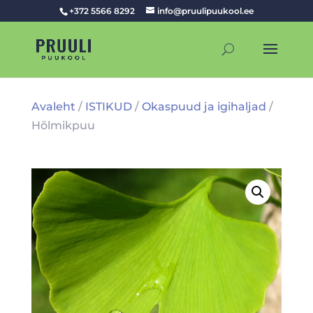
+372 5566 8292
info@pruulipuukool.ee
Avaleht
/
ISTIKUD
/
Okaspuud ja igihaljad
/
Hõlmikpuu