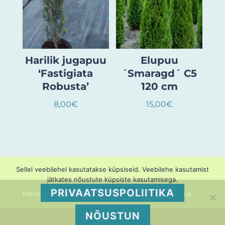
Harilik jugapuu
Elupuu
‘Fastigiata
´Smaragd´ C5
Robusta’
120 cm
8,00
€
15,00
€
Sellel veebilehel kasutatakse küpsiseid. Veebilehe kasutamist
jätkates nõustute küpsiste kasutamisega.
PRIVAATSUSPOLIITIKA
PRIVAATSUSPOLIITIKA
Müügitingimused
NÕUSTUN
Pruuli Puukool OÜ