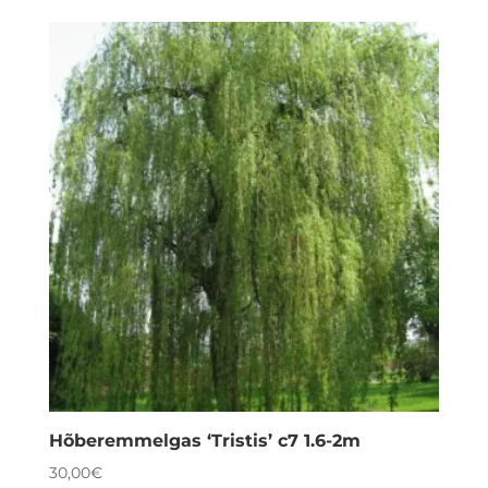
Hõberemmelgas ‘Tristis’ c7 1.6-2m
30,00
€