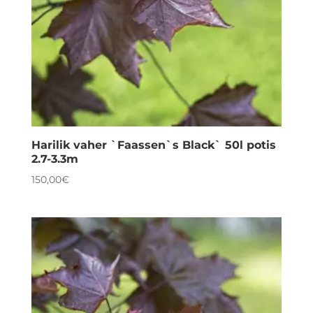
Harilik vaher `Faassen`s Black` 50l potis
2.7-3.3m
150,00
€