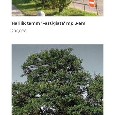
Harilik tamm ‘Fastigiata’ mp 3-6m
200,00
€