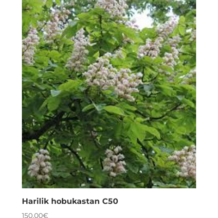
Harilik hobukastan C50
150,00
€