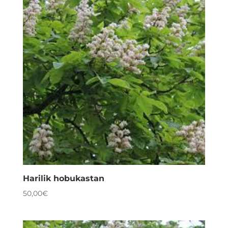
Harilik hobukastan
50,00
€