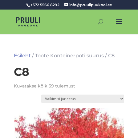
+372 5566 8292
info@pruulipuukool.ee
Esileht
/ Toote Konteinerpoti suurus / C8
C8
Kuvatakse kõik 39 tulemust