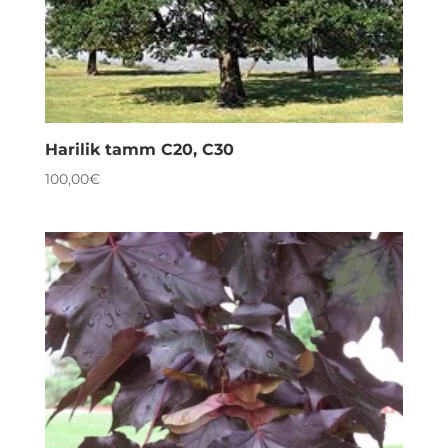
Harilik tamm C20, C30
100,00
€