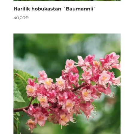
Harilik hobukastan ´Baumannii´
40,00
€