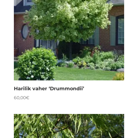
Harilik vaher ‘Drummondii’
60,00
€