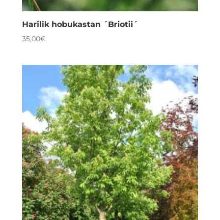
Harilik hobukastan ´Briotii´
35,00
€