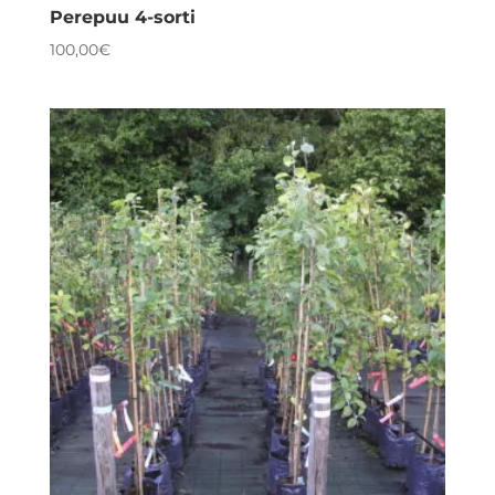
Perepuu 4-sorti
100,00
€