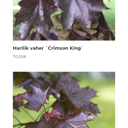
Harilik vaher `Crimson King`
70,00
€